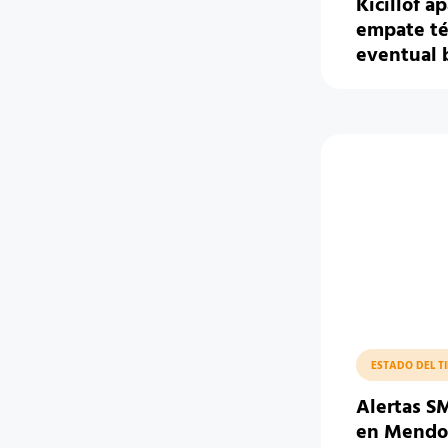
Kicillof a
empate té
eventual 
ESTADO DEL T
Alertas S
en Mendoz