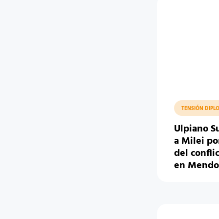
TENSIÓN DIPL
Ulpiano S
a Milei po
del confli
en Mendo