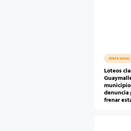
VENTA ILEGAL
Loteos cl
Guaymallé
municipio
denuncia 
frenar est