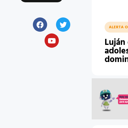
ALERTA O
Luján
adole
domin