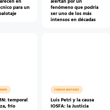
parecen en
alertan por un
cnico para un
fenómeno que podría
balotaje
ser uno de los más
intensos en décadas
IEMPO
FONDOS MILITARES
MN: temporal
Luis Petri y la causa
a, frío
IOSFA: la Justicia