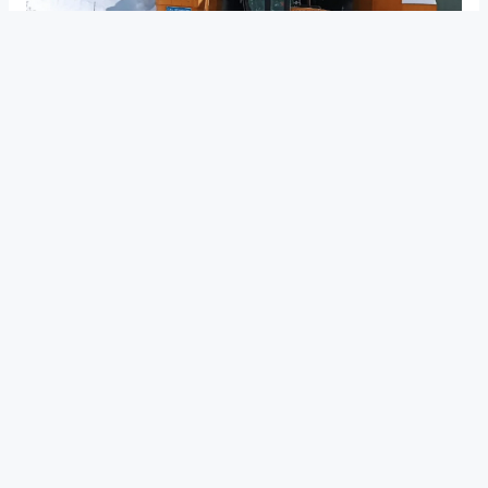
CORREDOR BIOCEÁNICO
Paso Cristo Redentor: camioneros
chilenos alertan por pérdidas tras
20 días de cierre y sin fecha de
reapertura