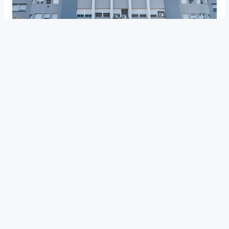
SERES QUERIDOS EN RIESGO
Una familia grave tras el accidente
de un conductor borracho