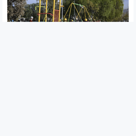
MÁS OBRAS
Avanza la transformación de la
plaza UTMA en Guaymallén: más
verde, más vida