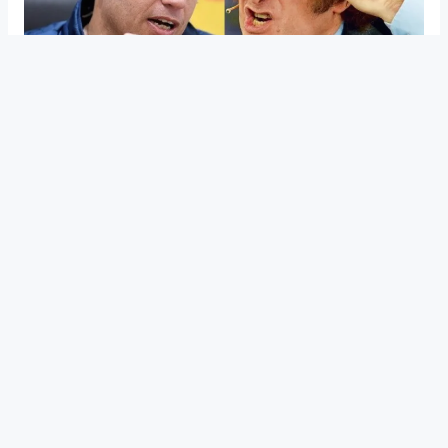
EN BUENOS AIRES
A casi un mes de votar, el
peronismo y Milei están cabeza a
cabeza