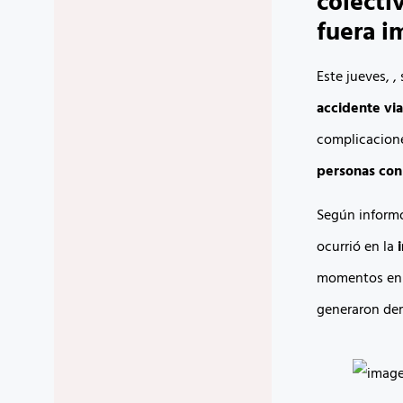
colecti
fuera i
Este jueves, 
accidente via
complicacione
personas con 
Según informó
ocurrió en la
i
momentos en q
generaron dem