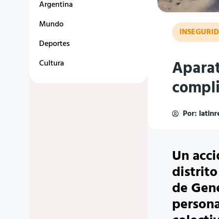
Argentina
Mundo
INSEGURID
Deportes
Aparat
Cultura
compli
Por:
latin
Un acci
distrit
de Gene
persona