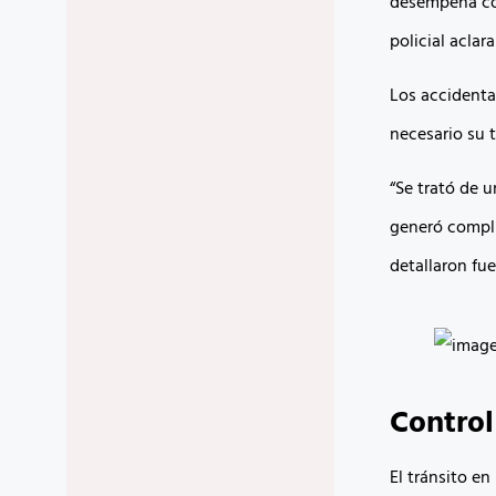
desempeña com
policial aclar
Los accidenta
necesario su t
“Se trató de 
generó compli
detallaron fue
Control
El tránsito e