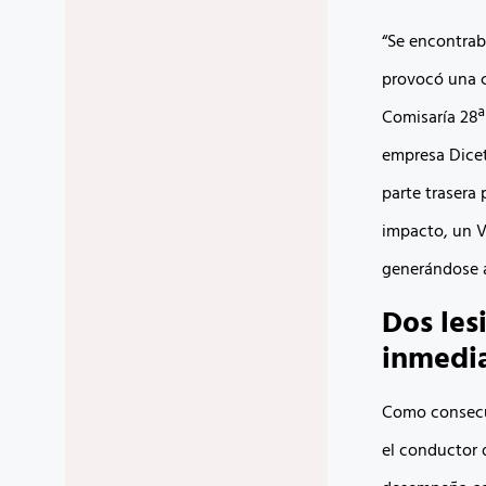
“Se encontrab
provocó una c
Comisaría 28ª
empresa Dicet
parte trasera
impacto, un V
generándose 
Dos les
inmedi
Como consecue
el conductor 