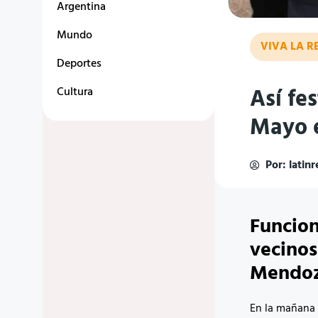
Argentina
Mundo
VIVA LA R
Deportes
Así fe
Cultura
Mayo 
Por:
latin
Funcion
vecino
Mendoza
En la mañana