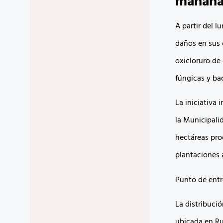
mañan
A partir del l
daños en sus 
oxicloruro de
fúngicas y bac
La iniciativa 
la Municipali
hectáreas pro
plantaciones 
Punto de entr
La distribució
ubicada en Ru