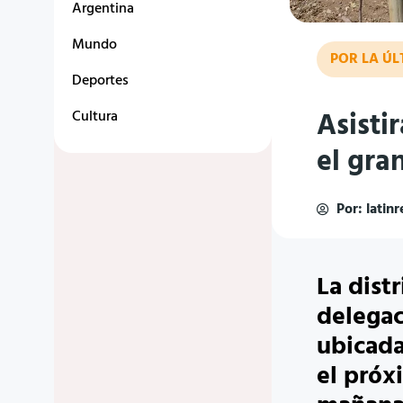
Argentina
Mundo
POR LA Ú
Deportes
Asisti
Cultura
el gra
Por:
latin
La distr
delegac
ubicada
el próxi