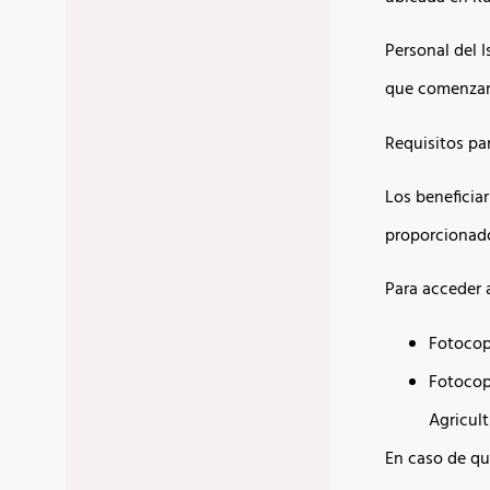
Personal del 
que comenzará 
Requisitos par
Los beneficia
proporcionado
Para acceder 
Fotocopi
Fotocop
Agricult
En caso de que