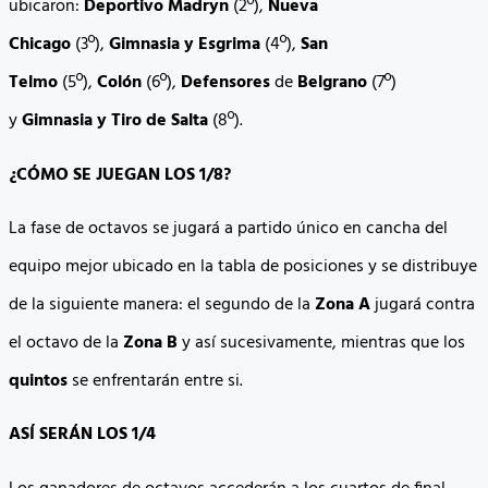
ubicaron:
Deportivo
Madryn
(2º),
Nueva
Chicago
(3º),
Gimnasia
y Esgrima
(4º),
San
Telmo
(5º),
Colón
(6º),
Defensores
de
Belgrano
(7º)
y
Gimnasia
y Tiro de Salta
(8º).
¿CÓMO SE JUEGAN LOS 1/8?
La fase de octavos se jugará a partido único en cancha del
equipo mejor ubicado en la tabla de posiciones y se distribuye
de la siguiente manera: el segundo de la
Zona A
jugará contra
el octavo de la
Zona B
y así sucesivamente, mientras que los
quintos
se enfrentarán entre si.
ASÍ SERÁN LOS 1/4