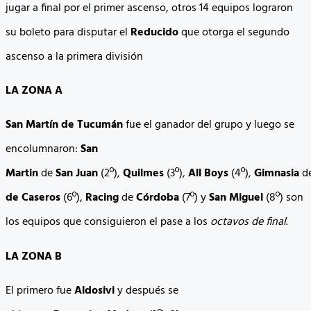
jugar a final por el primer ascenso, otros 14 equipos lograron
su boleto para disputar el
Reducido
que otorga el segundo
ascenso a la primera división
LA ZONA A
San Martín de Tucumán
fue el ganador del grupo y luego se
encolumnaron:
San
Martin
de
San
Juan
(2º),
Quilmes
(3º),
All
Boys
(4º),
Gimnasia
d
de Caseros
(6º),
Racing
de
Córdoba
(7º) y
San Miguel
(8º) son
los equipos que consiguieron el pase a los
octavos de final
.
LA ZONA B
El primero fue
Aldosivi
y después se