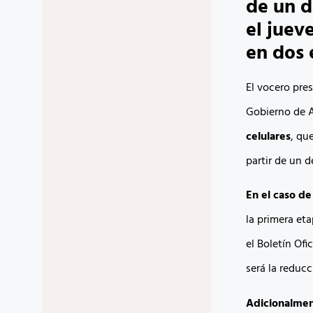
de un d
el juev
en dos 
El vocero pre
Gobierno de 
celulares
, qu
partir de un d
En el caso de
la primera et
el Boletín Ofi
será la reducc
Adicionalment