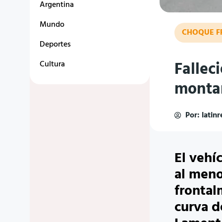
Argentina
Mundo
CHOQUE F
Deportes
Fallec
Cultura
montañ
Por:
latin
El vehí
al meno
frontal
curva d