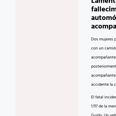
Lamenta
falleci
automóv
acompa
Dos mujeres pe
con un camión
acompañantes 
posteriorment
acompañante fa
accidente la 
El fatal incid
1.117 de la me
Guido. Un veh