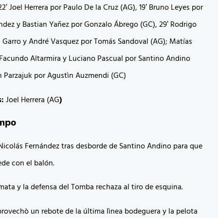
22′ Joel Herrera por Paulo De la Cruz (AG), 19′ Bruno Leyes por
ndez y Bastian Yañez por Gonzalo Ábrego (GC), 29′ Rodrigo
n Garro y André Vasquez por Tomás Sandoval (AG); Matías
Facundo Altarmira y Luciano Pascual por Santino Andino
in Parzajuk por Agustìn Auzmendi (GC)
s:
Joel Herrera (AG
)
empo
Nicolás Fernández tras desborde de Santino Andino para que
ede con el balón.
mata y la defensa del Tomba rechaza al tiro de esquina.
provechò un rebote de la última lìnea bodeguera y la pelota