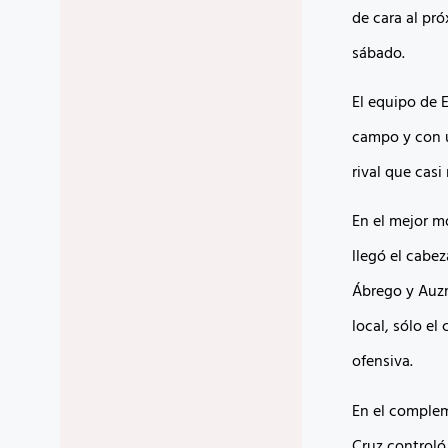
de cara al pr
sábado.
El equipo de 
campo y con u
rival que casi
En el mejor m
llegó el cabe
Ábrego y Auzm
local, sólo e
ofensiva.
En el comple
Cruz controló 