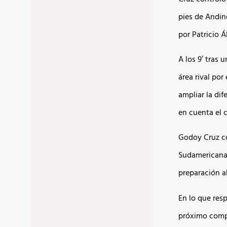
pies de Andino
por Patricio Á
A los 9′ tras
área rival por
ampliar la dif
en cuenta el 
Godoy Cruz co
Sudamericana.
preparación a
En lo que res
próximo comp