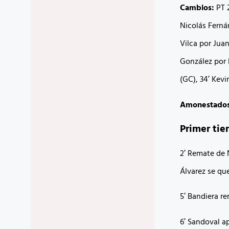
Cambios:
PT 
Nicolás Ferná
Vilca por Jua
González por 
(GC), 34′ Kev
Amonestado
Primer ti
2′ Remate de 
Álvarez se qu
5′ Bandiera re
6′ Sandoval a