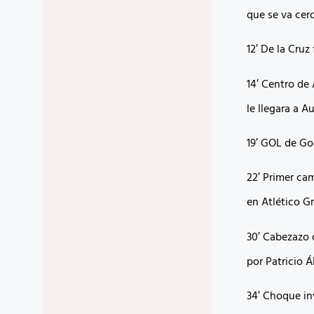
que se va cerc
12′ De la Cru
14′ Centro de 
le llegara a 
19′ GOL de G
22′ Primer cam
en Atlético G
30′ Cabezazo 
por Patricio Á
34′ Choque in