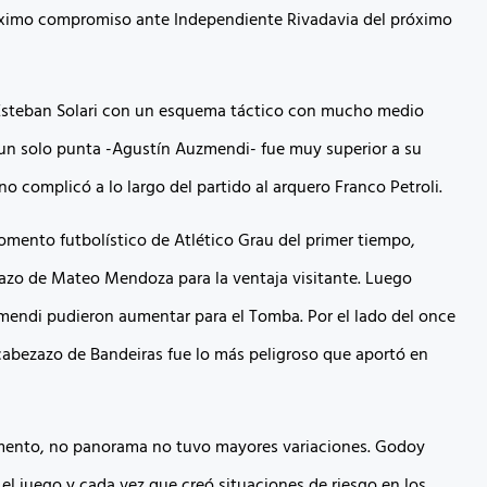
óximo compromiso ante Independiente Rivadavia del próximo
Esteban Solari con un esquema táctico con mucho medio
n solo punta -Agustín Auzmendi- fue muy superior a su
 no complicó a lo largo del partido al arquero Franco Petroli.
omento futbolístico de Atlético Grau del primer tiempo,
zazo de Mateo Mendoza para la ventaja visitante. Luego
endi pudieron aumentar para el Tomba. Por el lado del once
l cabezazo de Bandeiras fue lo más peligroso que aportó en
mento, no panorama no tuvo mayores variaciones. Godoy
el juego y cada vez que creó situaciones de riesgo en los