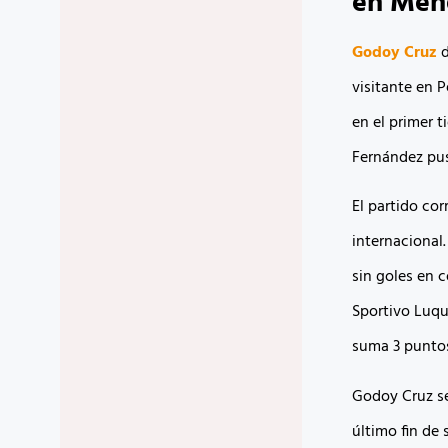
en Men
Godoy Cruz
d
visitante en 
en el primer 
Fernández puso
El partido co
internacional
sin goles en 
Sportivo Luqu
suma 3 puntos
Godoy Cruz se
último fin de