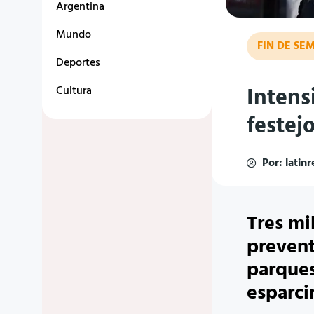
Argentina
Mundo
FIN DE S
Deportes
Intens
Cultura
festej
Por:
latin
Tres mil
prevent
parques
esparci