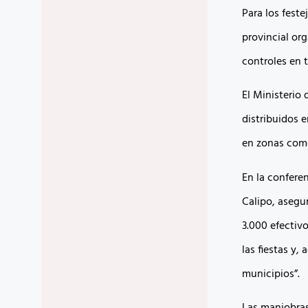
Para los feste
provincial or
controles en t
El Ministerio 
distribuidos 
en zonas comer
En la conferen
Calipo, asegu
3.000 efectivo
las fiestas y,
municipios”.
Las maniobras