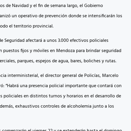
jos de Navidad y el fin de semana largo, el Gobierno
ganizó un operativo de prevención donde se intensificarán los
odo el territorio provincial.
de Seguridad afectará a unos 3.000 efectivos policiales
en puestos fijos y móviles en Mendoza para brindar seguridad
ciales, parques, espejos de agua, bares, boliches y rutas.
cia interministerial, el director general de Policías, Marcelo
ró: “Habrá una presencia policial importante que contará con
s policiales en distintos turnos y horarios en el desarrollo de
 además, exhaustivos controles de alcoholemia junto a los
 comenzarán el viernes 22 y se extenderán hasta el domingo