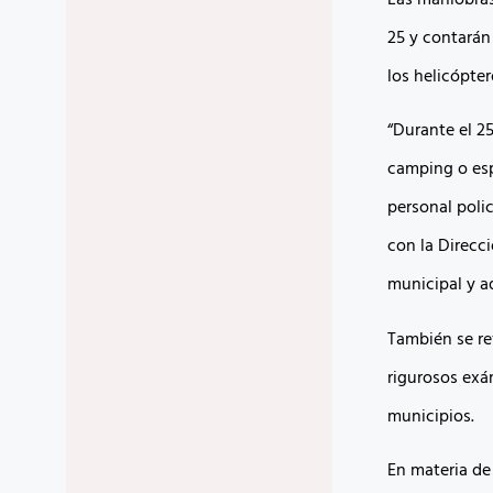
25 y contarán
los helicópte
“Durante el 2
camping o esp
personal polic
con la Direcc
municipal y aq
También se re
rigurosos exá
municipios.
En materia de 