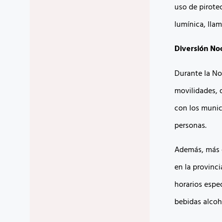
uso de pirote
lumínica, lla
Diversión No
Durante la No
movilidades, 
con los munici
personas.
Además, más d
en la provinci
horarios espec
bebidas alcohól