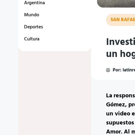
Argentina
Mundo
SAN RAFA
Deportes
Invest
Cultura
un ho
Por:
latin
La respons
Gómez, pre
un video e
supuestos
Amor. Al m