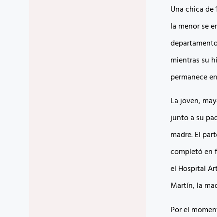
Una chica de 
la menor se e
departamento 
mientras su h
permanece en 
La joven, may
junto a su pa
madre. El par
completó en f
el Hospital A
Martín, la ma
Por el momen