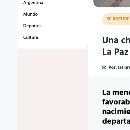
Argentina
Mundo
SE RECUPE
Deportes
Una ch
Cultura
La Paz
Por:
latin
La meno
favorab
nacimie
depart