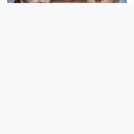
PRESIDENCIALES
Encuesta 2027: Milei y Kicillof
aparecen en empate técnico para
un eventual balotaje