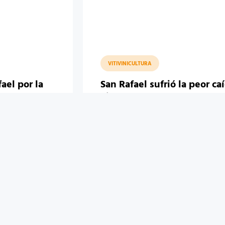
VITIVINICULTURA
ael por la
San Rafael sufrió la peor ca
uín González,
vitícola del país: la
olista de
producción de uva se
desplomó casi 40%