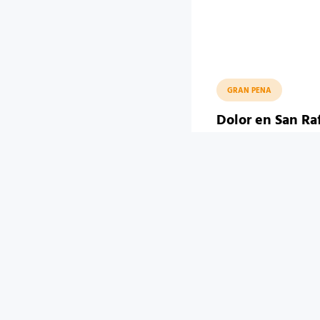
GRAN PENA
Dolor en San Raf
muerte de Joaq
el pequeño futb
Pedal Club