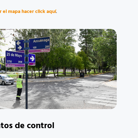
r el mapa hacer click aquí
.
tos de control