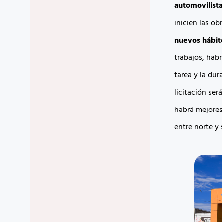
automovilist
inicien las ob
nuevos hábit
trabajos, hab
tarea y la dur
licitación ser
habrá mejores
entre norte y