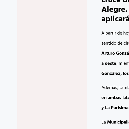
cruce d
Alegre.
aplicar
A partir de ho
sentido de cir
Arturo Gonzál
a oeste
, mien
González, los
Además, tambi
en ambas late
y La Purísim
La
Municipal