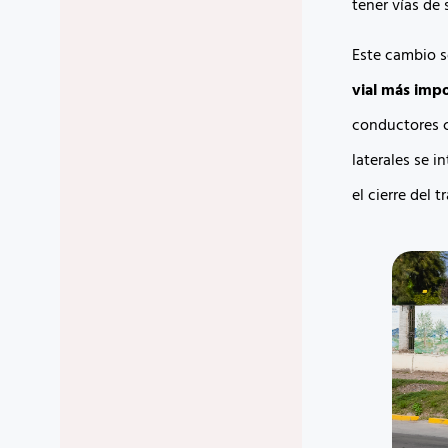
tener vías de
Este cambio s
vial más impo
conductores c
laterales se i
el cierre del t