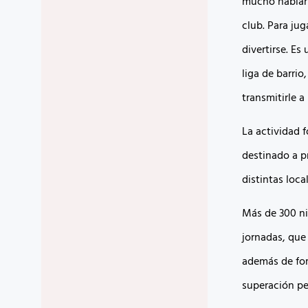
mucho hablar d
club. Para ju
divertirse. Es
liga de barrio
transmitirle a
La actividad 
destinado a p
distintas loc
Más de 300 ni
jornadas, que
además de fom
superación pe