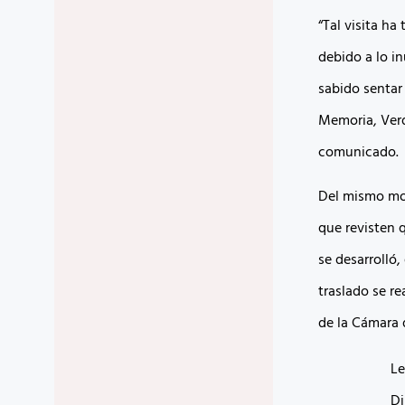
“Tal visita h
debido a lo in
sabido sentar
Memoria, Verda
comunicado.
Del mismo mod
que revisten q
se desarrolló,
traslado se re
de la Cámara 
Le
Di