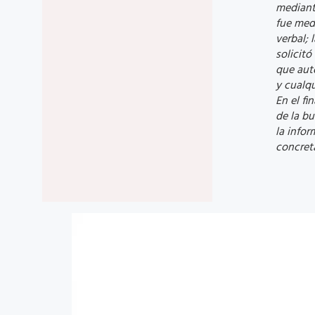
mediante
fue med
verbal; 
solicitó
que auto
y cualqu
En el fi
de la b
la infor
concret