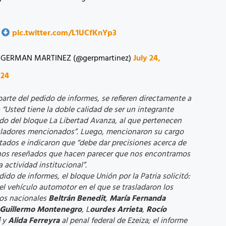
pic.twitter.com/L1UCfKnYp3
 GERMAN MARTINEZ (@gerpmartinez)
July 24,
024
arte del pedido de informes, se refieren directamente a
Usted tiene la doble calidad de ser un integrante
do del bloque La Libertad Avanza, al que pertenecen
isladores mencionados”. Luego, mencionaron su cargo
tados e indicaron que “debe dar precisiones acerca de
hos reseñados que hacen parecer que nos encontramos
 actividad institucional”.
dido de informes, el bloque Unión por la Patria solicitó:
l vehículo automotor en el que se trasladaron los
os nacionales
Beltrán Benedit
,
María Fernanda
Guillermo Montenegro
, L
ourdes Arrieta
,
Rocío
y
Alida Ferreyra
al penal federal de Ezeiza; el informe