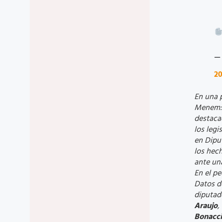
—
2
En una p
Menem: “
destaca
los leg
en Dipu
los hec
ante una
En el pe
Datos de
diputad
Araujo
,
Bonacci