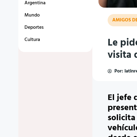
Argentina
Mundo
AMIGOS D
Deportes
Le pid
Cultura
visita 
Por:
latin
El jefe
present
solicit
vehículo