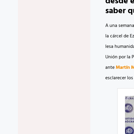
desde e
saber q
A una semana 
la cárcel de E
lesa humanida
Unión por la P
ante
Martín
esclarecer los