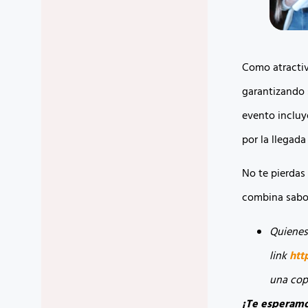
Como atractivo
garantizando s
evento incluy
por la llegada
No te pierdas
combina sabo
Quienes 
link
htt
una cop
¡Te esperamos