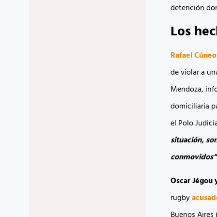
detención domi
Los hec
Rafael Cúneo
de violar a u
Mendoza, info
domiciliaria 
el Polo Judici
situación, so
conmovidos”
Oscar Jégou 
rugby
acusad
Buenos Aires 