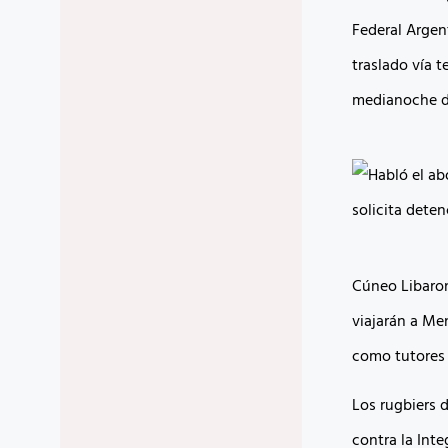
Federal Argen
traslado vía t
medianoche de
Cúneo Libaron
viajarán a Me
como tutores 
Los rugbiers d
contra la Inte