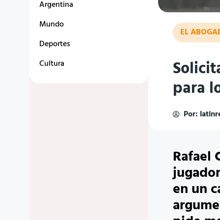
Argentina
Mundo
EL ABOGA
Deportes
Solicit
Cultura
para l
Por:
latin
Rafael 
jugador
en un c
argumen