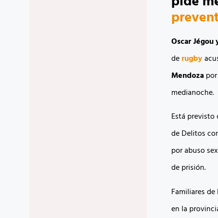
pide me
prevent
Oscar Jégou 
de
rugby
acu
Mendoza
por
medianoche.
Está previsto 
de Delitos con
por abuso sex
de prisión.
Familiares de
en la provinci