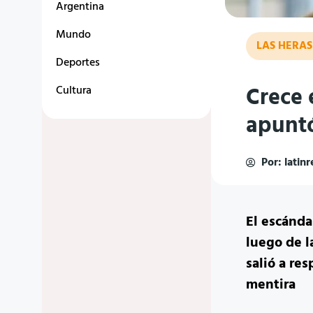
Argentina
Mundo
LAS HERAS
Deportes
Crece 
Cultura
apuntó
Por:
latin
El escánda
luego de l
salió a re
mentira