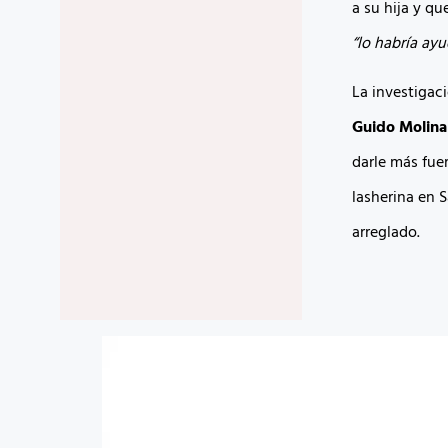
a su hija y q
“lo habría ayu
La investigaci
Guido Molina
darle más fuer
lasherina en 
arreglado.