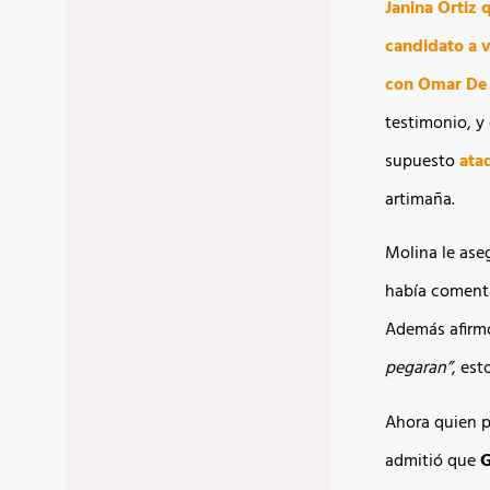
Janina Ortiz
q
candidato a 
con Omar De
testimonio, y 
supuesto
ata
artimaña.
Molina le ase
había comenta
Además afir
pegaran”
, es
Ahora quien p
admitió que
G