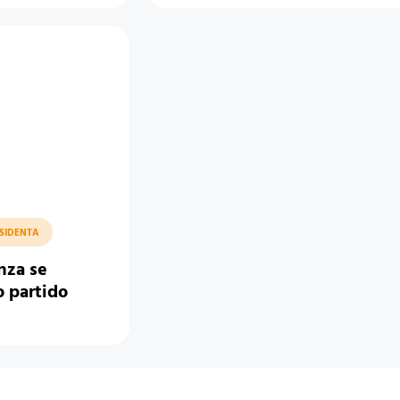
ESIDENTA
nza se
 partido