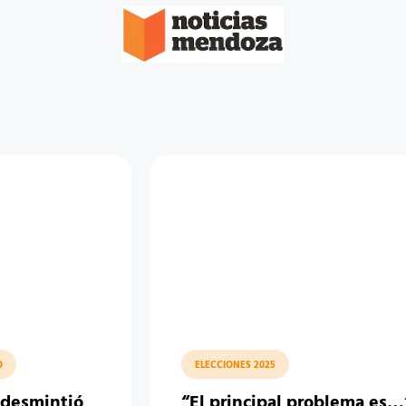
O
ELECCIONES 2025
 desmintió
“El principal problema es…