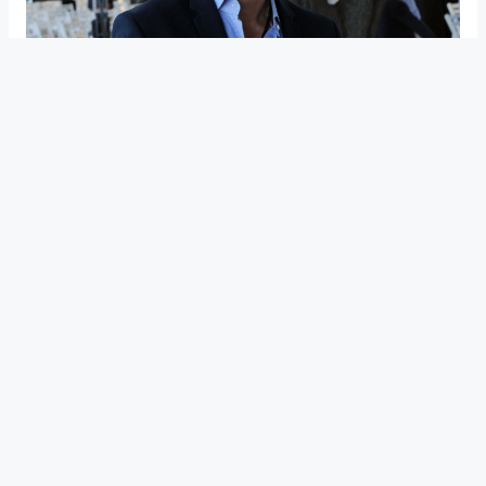
GESTIÓN MILIEI
Interpelarán al mendocino Luis
Petri en el Senado de la Nación