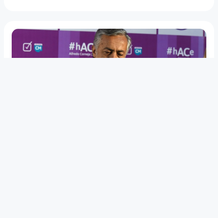
SOBERANÍA Y PODER
Autonomía municipal en Mendoza:
Cornejo acelera la reforma
constitucional para el 22 de abril