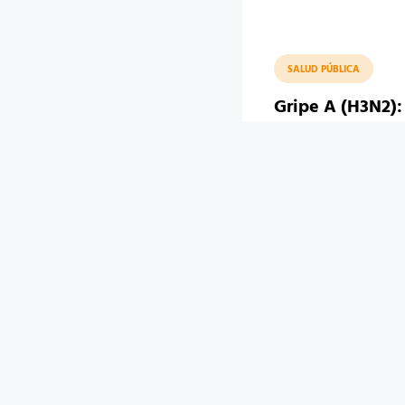
SALUD PÚBLICA
Gripe A (H3N2):
aumento de cas
descartan un esc