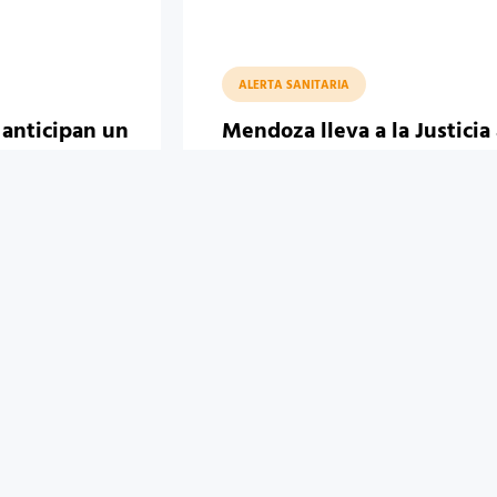
ALERTA SANITARIA
 anticipan un
Mendoza lleva a la Justicia
os, pero
padres que no vacunan a s
enario crítico
hijos