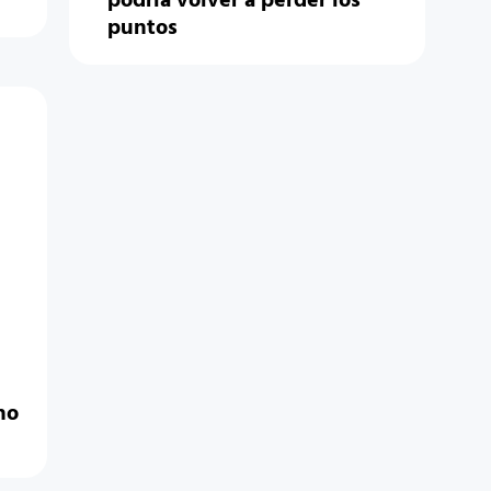
podría volver a perder los
puntos
ho