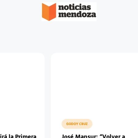
GODOY CRUZ
rá la Primera
José Mansur: “Volver a