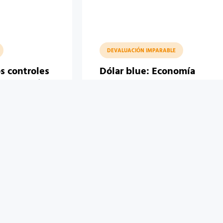
DEVALUACIÓN IMPARABLE
os controles
Dólar blue: Economía
s por Navidad
refuerza los controles a día
de las PASO