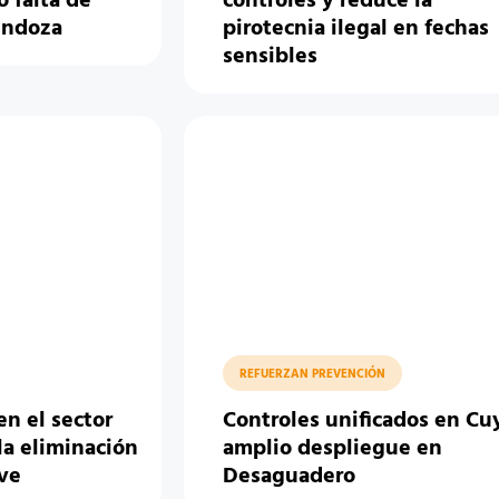
 falta de
controles y reduce la
endoza
pirotecnia ilegal en fechas
sensibles
REFUERZAN PREVENCIÓN
en el sector
Controles unificados en Cu
 la eliminación
amplio despliegue en
ave
Desaguadero