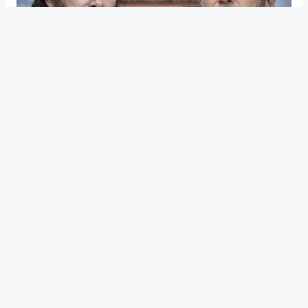
PRESIDENCIALES
Encuesta 2027: Milei y Kicillof
aparecen en empate técnico para
un eventual balotaje