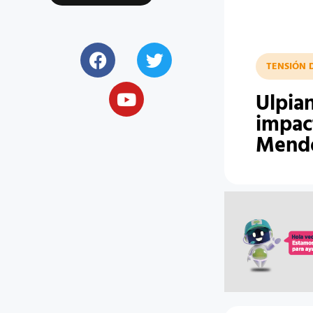
TENSIÓN 
Ulpian
impact
Mend