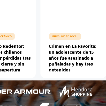
OCEÁNICO
INSEGURIDAD LOCAL
to Redentor:
Crimen en La Favorita:
s chilenos
un adolescente de 15
r pérdidas tras
años fue asesinado a
 cierre y sin
puñaladas y hay tres
reapertura
detenidos