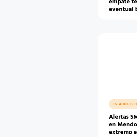
empate té
eventual 
ESTADO DEL T
Alertas S
en Mendoz
extremo e