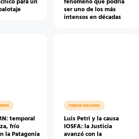
cnico para un
fenómeno que podría
balotaje
ser uno de los más
intensos en décadas
IEMPO
FONDOS MILITARES
MN: temporal
Luis Petri y la causa
a, frío
IOSFA: la Justicia
n la Patagonia
avanzó con la