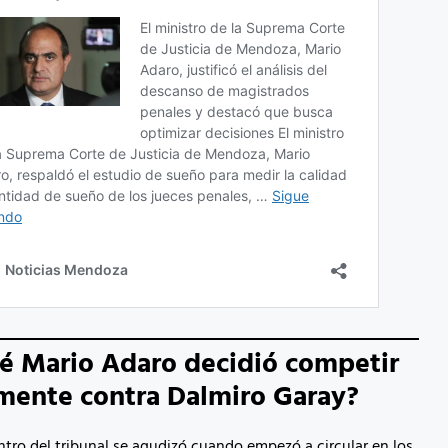
é Mario Adaro decidió competir
mente contra Dalmiro Garay?
ntro del tribunal se agudizó cuando empezó a circular en los