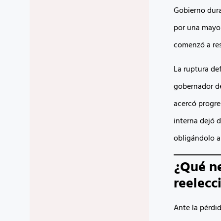
Gobierno dura
por una mayor
comenzó a res
La ruptura def
gobernador de
acercó progre
interna dejó 
obligándolo a
¿Qué ne
reelecc
Ante la pérdi