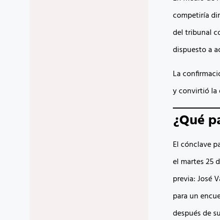
competiría di
del tribunal 
dispuesto a 
La confirmació
y convirtió l
¿Qué pa
El cónclave pa
el martes 25 
previa: José V
para un encue
después de su