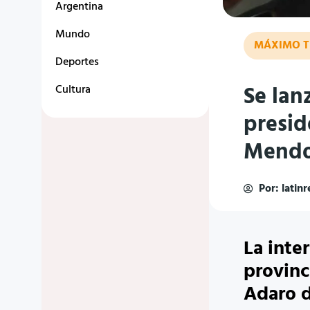
Argentina
Mundo
MÁXIMO T
Deportes
Se lan
Cultura
presid
Mend
Por:
latin
La inte
provinc
Adaro d