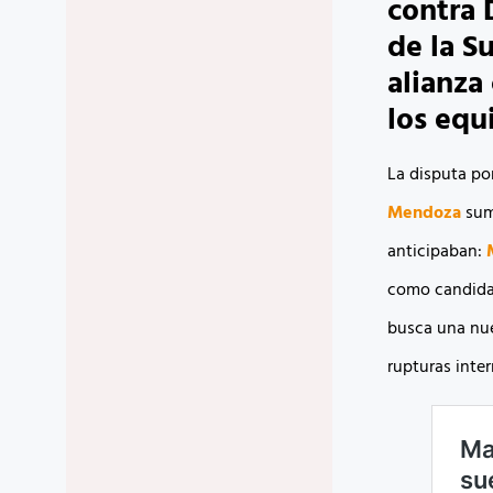
contra 
de la S
alianza
los equ
La disputa por
Mendoza
sum
anticipaban:
como candida
busca una nue
rupturas inter