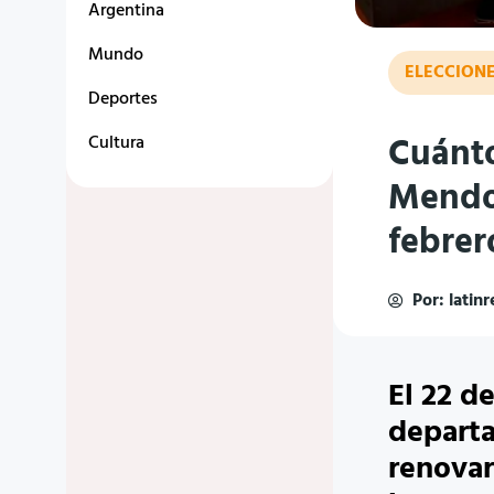
Argentina
Mundo
ELECCIONE
Deportes
Cuánto
Cultura
Mendoz
febrer
Por:
latin
El 22 d
depart
renovar