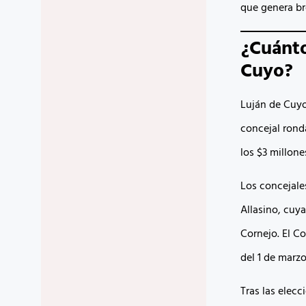
que genera br
¿Cuánto
Cuyo?
Luján de Cuyo
concejal ronda
los $3 millone
Los concejale
Allasino, cuy
Cornejo. El Co
del 1 de marzo
Tras las elecc