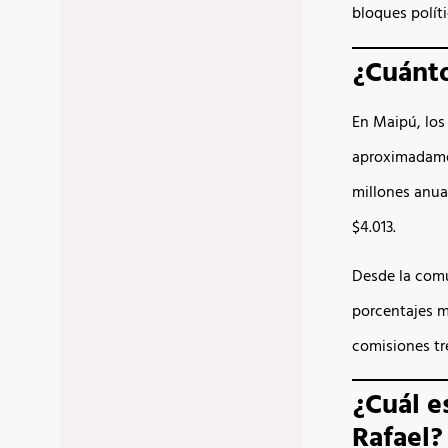
bloques políti
¿Cuánto
En Maipú, los
aproximadamen
millones anua
$4.013.
Desde la comu
porcentajes m
comisiones tre
¿Cuál e
Rafael?