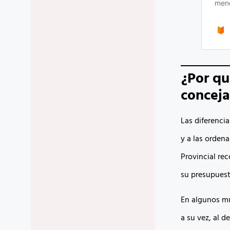
¿Por qu
concej
Las diferenci
y a las ordena
Provincial re
su presupuest
En algunos mun
a su vez, al d