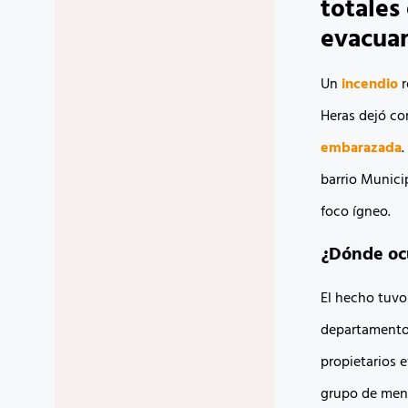
totales
evacuar
Un
incendio
r
Heras dejó c
embarazada
.
barrio Munici
foco ígneo.
¿Dónde ocu
El hecho tuvo 
departamento d
propietarios 
grupo de meno