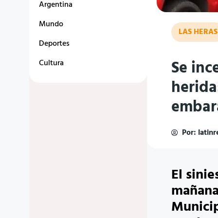
Argentina
Mundo
LAS HERAS
Deportes
Se inc
Cultura
herida
embar
Por:
latin
El sini
mañana 
Municip