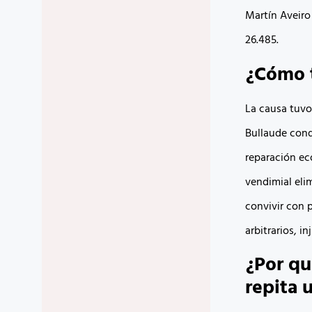
Martín Aveiro 
26.485.
¿Cómo t
La causa tuvo
Bullaude cond
reparación ec
vendimial eli
convivir con p
arbitrarios, in
¿Por qu
repita 