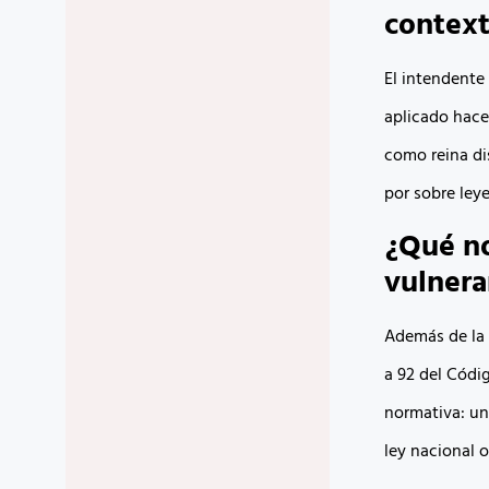
contex
El intendente
aplicado hace 
como reina dis
por sobre leye
¿Qué no
vulner
Además de la 
a 92 del Códig
normativa: un
ley nacional o