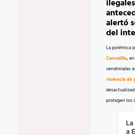
ilegale
anteced
alertó 
del int
La polémica p
Carrodilla
, e
vendimiales 
violencia de
desactualizad
protegen los 