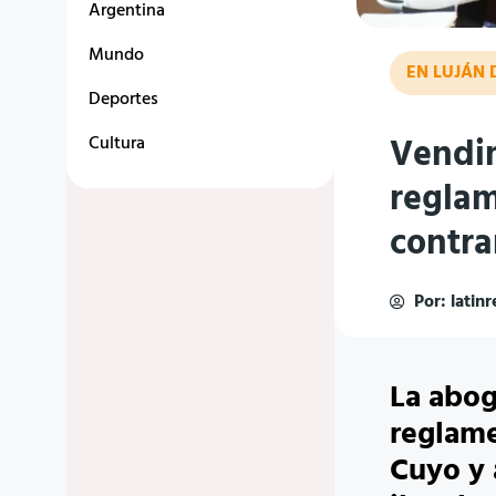
Argentina
Mundo
EN LUJÁN 
Deportes
Vendim
Cultura
reglam
contrar
Por:
latin
La abog
reglame
Cuyo y 