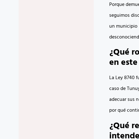
Porque demues
seguimos disc
un municipio 
desconociendo
¿Qué ro
en este
La Ley 8740 f
caso de Tunuy
adecuar sus no
por qué conti
¿Qué re
intende