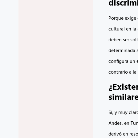
discrim
Porque exige 
cultural en la
deben ser sol
determinada al
configura un 
contrario a la
¿Existe
similar
Sí, y muy clar
Andes, en Tun
derivó en res