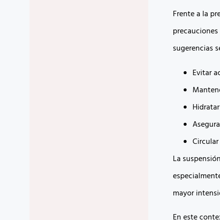
Frente a la p
precauciones p
sugerencias s
Evitar a
Mantene
Hidrata
Asegura
Circula
La suspensión
especialment
mayor intensi
En este conte