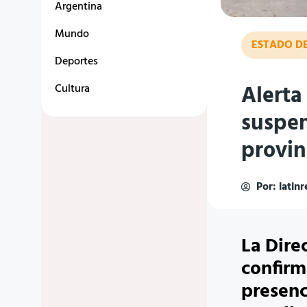
Argentina
Mundo
ESTADO D
Deportes
Alerta
Cultura
suspen
provin
Por:
latin
La Dire
confirm
presenc