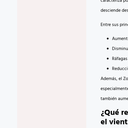
caracteriza po
desciende des
Entre sus pri
Aumento
Disminu
Ráfagas
Reducció
Además, el Zo
especialmente
también aumen
¿Qué re
el vien