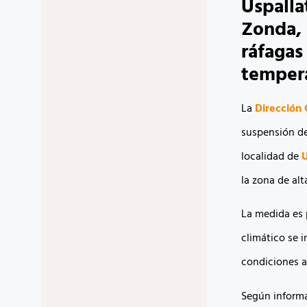
Uspalla
Zonda,
ráfagas
tempera
La
Dirección 
suspensión d
localidad de
U
la zona de al
La medida es 
climático se 
condiciones a
Según informa