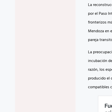
La reconstruc
por el Paso In
fronterizos m
Mendoza en el
pareja transit
La preocupaci
incubación de
razón, los es
producido el 
compatibles co