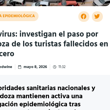
A EPIDEMIOLÓGICA
irus: investigan el paso por
a de los turistas fallecidos en
cero
redwine
mayo 8, 2026
11:32
oridades sanitarias nacionales y
doza mantienen activa una
gación epidemiológica tras