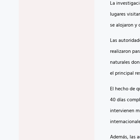
La investigac
lugares visit
se alojaron y 
Las autoridade
realizaron pa
naturales dond
el principal r
El hecho de qu
40 días comple
intervienen mú
internacionale
Además, las a