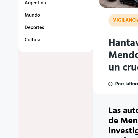
Argentina
Mundo
VIGILANCI
Deportes
Hantav
Cultura
Mendoz
un cru
Por:
latin
Las aut
de Men
investi